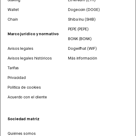
Wallet
Dogecoin (DOGE)
Chain
Shiba Inu (SHIB)
PEPE (PEPE)
Marco jurídico y normativo
BONK (BONK)
Avisos legales
Dogwifhat (WIF)
Avisos legales históricos
Más información
Tarifas
Privacidad
Política de cookies
Acuerdo con el cliente
Sociedad matriz
Quiénes somos