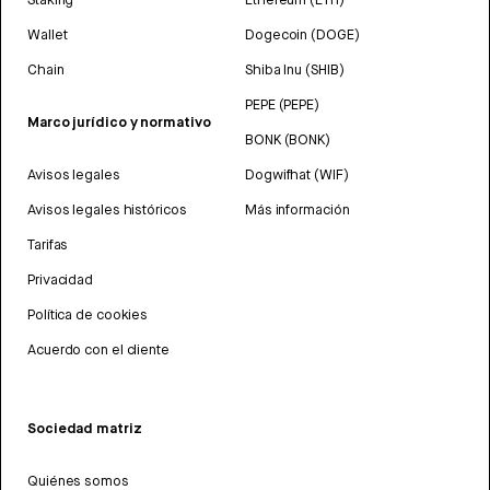
Wallet
Dogecoin (DOGE)
Chain
Shiba Inu (SHIB)
PEPE (PEPE)
Marco jurídico y normativo
BONK (BONK)
Avisos legales
Dogwifhat (WIF)
Avisos legales históricos
Más información
Tarifas
Privacidad
Política de cookies
Acuerdo con el cliente
Sociedad matriz
Quiénes somos