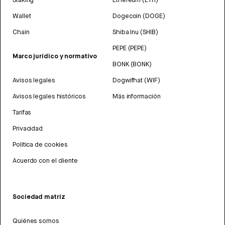
Wallet
Dogecoin (DOGE)
Chain
Shiba Inu (SHIB)
PEPE (PEPE)
Marco jurídico y normativo
BONK (BONK)
Avisos legales
Dogwifhat (WIF)
Avisos legales históricos
Más información
Tarifas
Privacidad
Política de cookies
Acuerdo con el cliente
Sociedad matriz
Quiénes somos