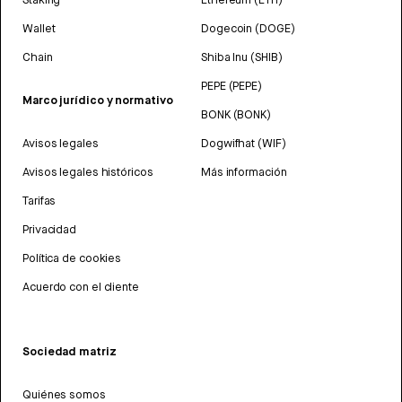
Wallet
Dogecoin (DOGE)
Chain
Shiba Inu (SHIB)
PEPE (PEPE)
Marco jurídico y normativo
BONK (BONK)
Avisos legales
Dogwifhat (WIF)
Avisos legales históricos
Más información
Tarifas
Privacidad
Política de cookies
Acuerdo con el cliente
Sociedad matriz
Quiénes somos