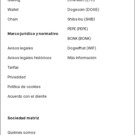
Wallet
Dogecoin (DOGE)
Chain
Shiba Inu (SHIB)
PEPE (PEPE)
Marco jurídico y normativo
BONK (BONK)
Avisos legales
Dogwifhat (WIF)
Avisos legales históricos
Más información
Tarifas
Privacidad
Política de cookies
Acuerdo con el cliente
Sociedad matriz
Quiénes somos