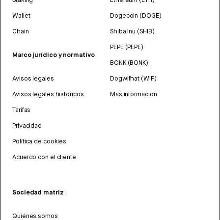
Wallet
Dogecoin (DOGE)
Chain
Shiba Inu (SHIB)
PEPE (PEPE)
Marco jurídico y normativo
BONK (BONK)
Avisos legales
Dogwifhat (WIF)
Avisos legales históricos
Más información
Tarifas
Privacidad
Política de cookies
Acuerdo con el cliente
Sociedad matriz
Quiénes somos