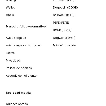
Wallet
Dogecoin (DOGE)
Chain
Shiba Inu (SHIB)
PEPE (PEPE)
Marco jurídico y normativo
BONK (BONK)
Avisos legales
Dogwifhat (WIF)
Avisos legales históricos
Más información
Tarifas
Privacidad
Política de cookies
Acuerdo con el cliente
Sociedad matriz
Quiénes somos