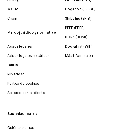
Wallet
Dogecoin (DOGE)
Chain
Shiba Inu (SHIB)
PEPE (PEPE)
Marco jurídico y normativo
BONK (BONK)
Avisos legales
Dogwifhat (WIF)
Avisos legales históricos
Más información
Tarifas
Privacidad
Política de cookies
Acuerdo con el cliente
Sociedad matriz
Quiénes somos