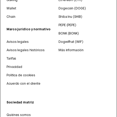
Wallet
Dogecoin (DOGE)
Chain
Shiba Inu (SHIB)
PEPE (PEPE)
Marco jurídico y normativo
BONK (BONK)
Avisos legales
Dogwifhat (WIF)
Avisos legales históricos
Más información
Tarifas
Privacidad
Política de cookies
Acuerdo con el cliente
Sociedad matriz
Quiénes somos