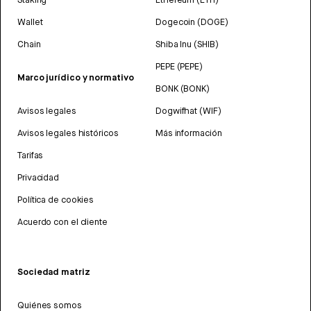
Wallet
Dogecoin (DOGE)
Chain
Shiba Inu (SHIB)
PEPE (PEPE)
Marco jurídico y normativo
BONK (BONK)
Avisos legales
Dogwifhat (WIF)
Avisos legales históricos
Más información
Tarifas
Privacidad
Política de cookies
Acuerdo con el cliente
Sociedad matriz
Quiénes somos