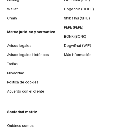
Wallet
Dogecoin (DOGE)
Chain
Shiba Inu (SHIB)
PEPE (PEPE)
Marco jurídico y normativo
BONK (BONK)
Avisos legales
Dogwifhat (WIF)
Avisos legales históricos
Más información
Tarifas
Privacidad
Política de cookies
Acuerdo con el cliente
Sociedad matriz
Quiénes somos