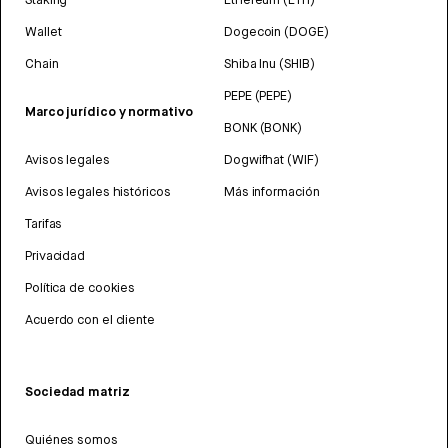
Wallet
Dogecoin (DOGE)
Chain
Shiba Inu (SHIB)
PEPE (PEPE)
Marco jurídico y normativo
BONK (BONK)
Avisos legales
Dogwifhat (WIF)
Avisos legales históricos
Más información
Tarifas
Privacidad
Política de cookies
Acuerdo con el cliente
Sociedad matriz
Quiénes somos