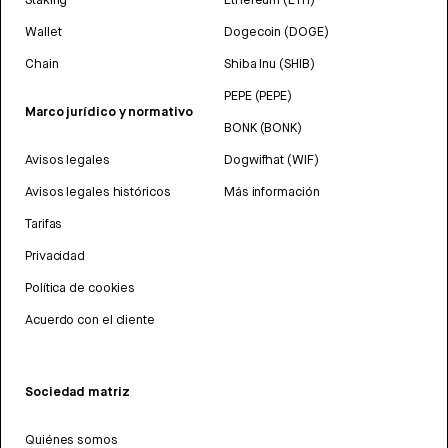
Wallet
Dogecoin (DOGE)
Chain
Shiba Inu (SHIB)
PEPE (PEPE)
Marco jurídico y normativo
BONK (BONK)
Avisos legales
Dogwifhat (WIF)
Avisos legales históricos
Más información
Tarifas
Privacidad
Política de cookies
Acuerdo con el cliente
Sociedad matriz
Quiénes somos