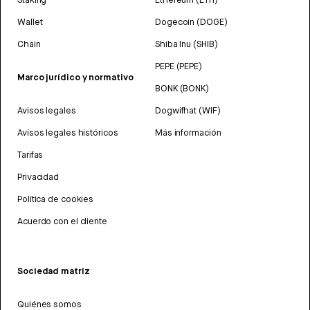
Wallet
Dogecoin (DOGE)
Chain
Shiba Inu (SHIB)
PEPE (PEPE)
Marco jurídico y normativo
BONK (BONK)
Avisos legales
Dogwifhat (WIF)
Avisos legales históricos
Más información
Tarifas
Privacidad
Política de cookies
Acuerdo con el cliente
Sociedad matriz
Quiénes somos