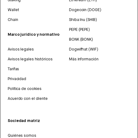
Wallet
Dogecoin (DOGE)
Chain
Shiba Inu (SHIB)
PEPE (PEPE)
Marco jurídico y normativo
BONK (BONK)
Avisos legales
Dogwifhat (WIF)
Avisos legales históricos
Más información
Tarifas
Privacidad
Política de cookies
Acuerdo con el cliente
Sociedad matriz
Quiénes somos