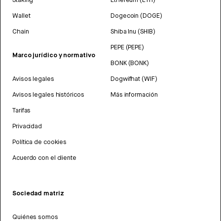
Wallet
Dogecoin (DOGE)
Chain
Shiba Inu (SHIB)
PEPE (PEPE)
Marco jurídico y normativo
BONK (BONK)
Avisos legales
Dogwifhat (WIF)
Avisos legales históricos
Más información
Tarifas
Privacidad
Política de cookies
Acuerdo con el cliente
Sociedad matriz
Quiénes somos