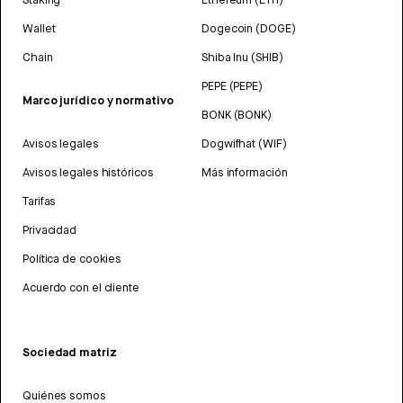
Wallet
Dogecoin (DOGE)
Chain
Shiba Inu (SHIB)
PEPE (PEPE)
Marco jurídico y normativo
BONK (BONK)
Avisos legales
Dogwifhat (WIF)
Avisos legales históricos
Más información
Tarifas
Privacidad
Política de cookies
Acuerdo con el cliente
Sociedad matriz
Quiénes somos