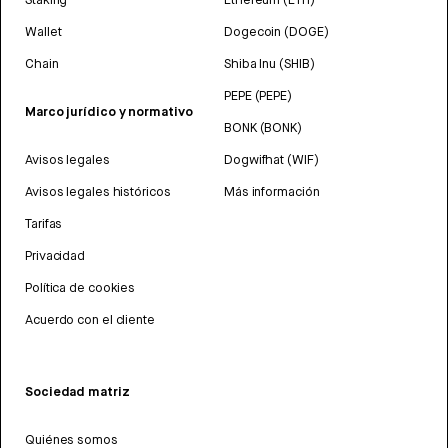
Wallet
Dogecoin (DOGE)
Chain
Shiba Inu (SHIB)
PEPE (PEPE)
Marco jurídico y normativo
BONK (BONK)
Avisos legales
Dogwifhat (WIF)
Avisos legales históricos
Más información
Tarifas
Privacidad
Política de cookies
Acuerdo con el cliente
Sociedad matriz
Quiénes somos