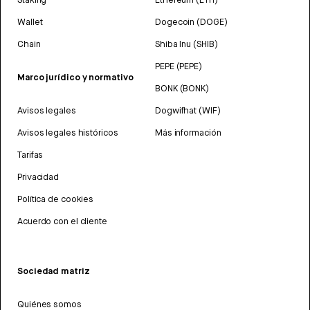
Wallet
Dogecoin (DOGE)
Chain
Shiba Inu (SHIB)
PEPE (PEPE)
Marco jurídico y normativo
BONK (BONK)
Avisos legales
Dogwifhat (WIF)
Avisos legales históricos
Más información
Tarifas
Privacidad
Política de cookies
Acuerdo con el cliente
Sociedad matriz
Quiénes somos