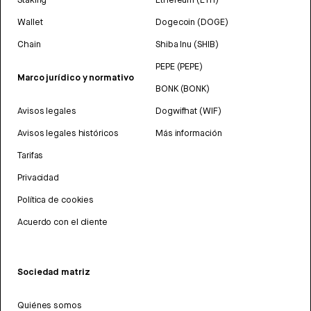
Wallet
Dogecoin (DOGE)
Chain
Shiba Inu (SHIB)
PEPE (PEPE)
Marco jurídico y normativo
BONK (BONK)
Avisos legales
Dogwifhat (WIF)
Avisos legales históricos
Más información
Tarifas
Privacidad
Política de cookies
Acuerdo con el cliente
Sociedad matriz
Quiénes somos