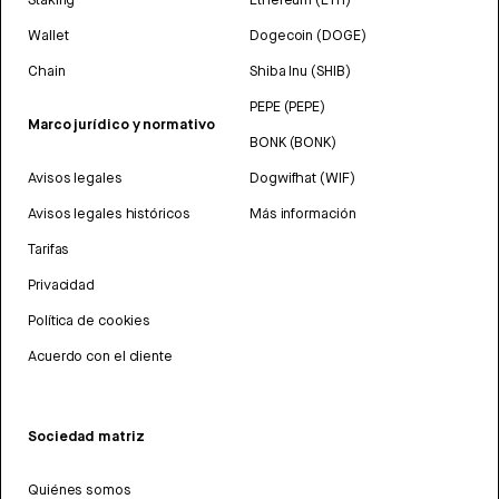
Wallet
Dogecoin (DOGE)
Chain
Shiba Inu (SHIB)
PEPE (PEPE)
Marco jurídico y normativo
BONK (BONK)
Avisos legales
Dogwifhat (WIF)
Avisos legales históricos
Más información
Tarifas
Privacidad
Política de cookies
Acuerdo con el cliente
Sociedad matriz
Quiénes somos