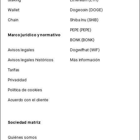
Wallet
Dogecoin (DOGE)
Chain
Shiba Inu (SHIB)
PEPE (PEPE)
Marco jurídico y normativo
BONK (BONK)
Avisos legales
Dogwifhat (WIF)
Avisos legales históricos
Más información
Tarifas
Privacidad
Política de cookies
Acuerdo con el cliente
Sociedad matriz
Quiénes somos