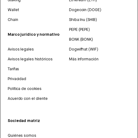
Wallet
Dogecoin (DOGE)
Chain
Shiba Inu (SHIB)
PEPE (PEPE)
Marco jurídico y normativo
BONK (BONK)
Avisos legales
Dogwifhat (WIF)
Avisos legales históricos
Más información
Tarifas
Privacidad
Política de cookies
Acuerdo con el cliente
Sociedad matriz
Quiénes somos