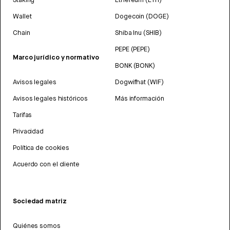
Wallet
Dogecoin (DOGE)
Chain
Shiba Inu (SHIB)
PEPE (PEPE)
Marco jurídico y normativo
BONK (BONK)
Avisos legales
Dogwifhat (WIF)
Avisos legales históricos
Más información
Tarifas
Privacidad
Política de cookies
Acuerdo con el cliente
Sociedad matriz
Quiénes somos