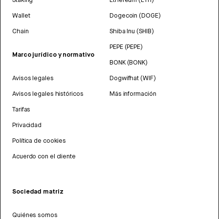
Wallet
Dogecoin (DOGE)
Chain
Shiba Inu (SHIB)
PEPE (PEPE)
Marco jurídico y normativo
BONK (BONK)
Avisos legales
Dogwifhat (WIF)
Avisos legales históricos
Más información
Tarifas
Privacidad
Política de cookies
Acuerdo con el cliente
Sociedad matriz
Quiénes somos