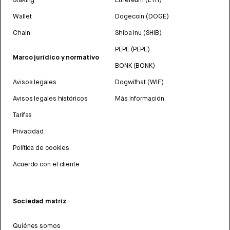
Wallet
Dogecoin (DOGE)
Chain
Shiba Inu (SHIB)
PEPE (PEPE)
Marco jurídico y normativo
BONK (BONK)
Avisos legales
Dogwifhat (WIF)
Avisos legales históricos
Más información
Tarifas
Privacidad
Política de cookies
Acuerdo con el cliente
Sociedad matriz
Quiénes somos