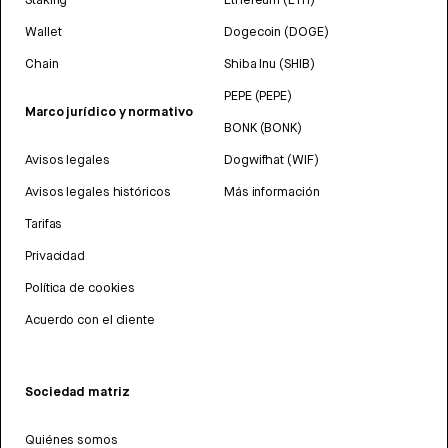
Wallet
Dogecoin (DOGE)
Chain
Shiba Inu (SHIB)
PEPE (PEPE)
Marco jurídico y normativo
BONK (BONK)
Avisos legales
Dogwifhat (WIF)
Avisos legales históricos
Más información
Tarifas
Privacidad
Política de cookies
Acuerdo con el cliente
Sociedad matriz
Quiénes somos