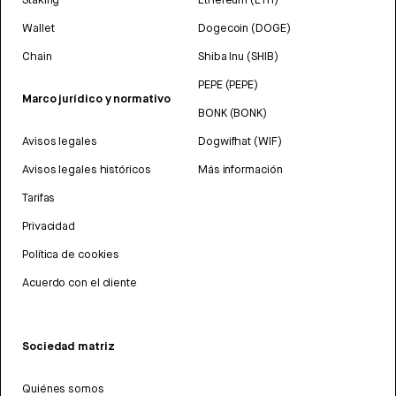
Wallet
Dogecoin (DOGE)
Chain
Shiba Inu (SHIB)
PEPE (PEPE)
Marco jurídico y normativo
BONK (BONK)
Avisos legales
Dogwifhat (WIF)
Avisos legales históricos
Más información
Tarifas
Privacidad
Política de cookies
Acuerdo con el cliente
Sociedad matriz
Quiénes somos