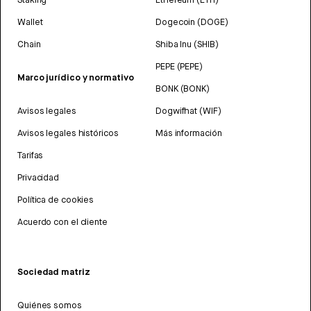
Wallet
Dogecoin (DOGE)
Chain
Shiba Inu (SHIB)
PEPE (PEPE)
Marco jurídico y normativo
BONK (BONK)
Avisos legales
Dogwifhat (WIF)
Avisos legales históricos
Más información
Tarifas
Privacidad
Política de cookies
Acuerdo con el cliente
Sociedad matriz
Quiénes somos