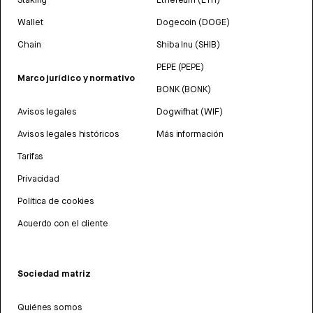
Wallet
Dogecoin (DOGE)
Chain
Shiba Inu (SHIB)
PEPE (PEPE)
Marco jurídico y normativo
BONK (BONK)
Avisos legales
Dogwifhat (WIF)
Avisos legales históricos
Más información
Tarifas
Privacidad
Política de cookies
Acuerdo con el cliente
Sociedad matriz
Quiénes somos