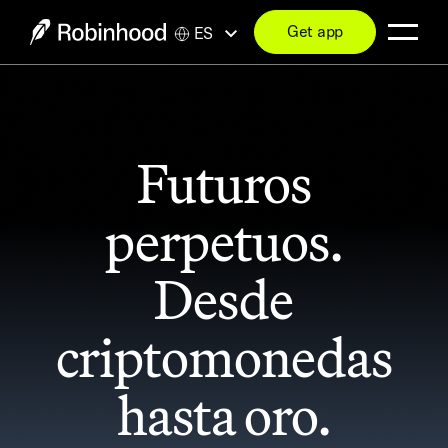
Get app
ES
Futuros
perpetuos.
Desde
criptomonedas
hasta oro.