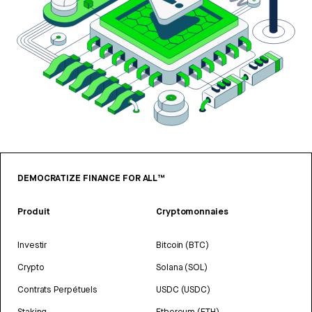
DEMOCRATIZE FINANCE FOR ALL™
Produit
Cryptomonnaies
Investir
Bitcoin (BTC)
Crypto
Solana (SOL)
Contrats Perpétuels
USDC (USDC)
Staking
Ethereum (ETH)