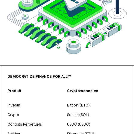
DEMOCRATIZE FINANCE FOR ALL™
Produit
Cryptomonnaies
Investir
Bitcoin (BTC)
Crypto
Solana (SOL)
Contrats Perpétuels
USDC (USDC)
Staking
Ethereum (ETH)