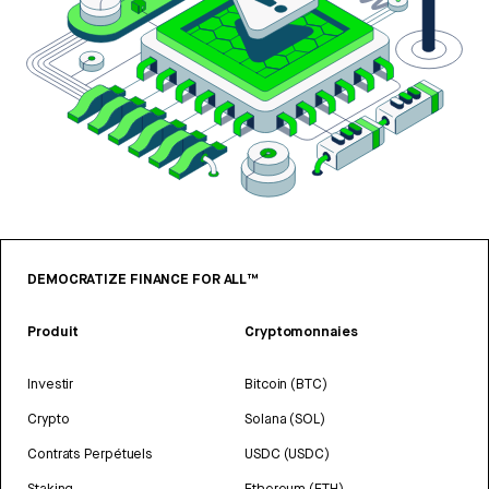
DEMOCRATIZE FINANCE FOR ALL™
Produit
Cryptomonnaies
Investir
Bitcoin (BTC)
Crypto
Solana (SOL)
Contrats Perpétuels
USDC (USDC)
Staking
Ethereum (ETH)