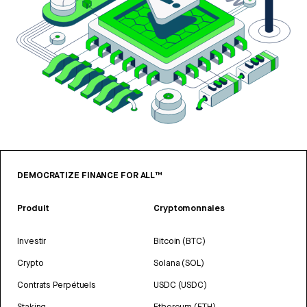
DEMOCRATIZE FINANCE FOR ALL™
Produit
Cryptomonnaies
Investir
Bitcoin (BTC)
Crypto
Solana (SOL)
Contrats Perpétuels
USDC (USDC)
Staking
Ethereum (ETH)