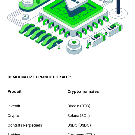
DEMOCRATIZE FINANCE FOR ALL™
Produit
Cryptomonnaies
Investir
Bitcoin (BTC)
Crypto
Solana (SOL)
Contrats Perpétuels
USDC (USDC)
Staking
Ethereum (ETH)