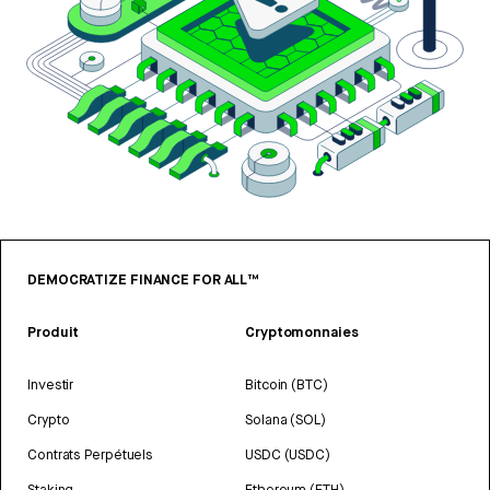
DEMOCRATIZE FINANCE FOR ALL™
Produit
Cryptomonnaies
Investir
Bitcoin (BTC)
Crypto
Solana (SOL)
Contrats Perpétuels
USDC (USDC)
Staking
Ethereum (ETH)