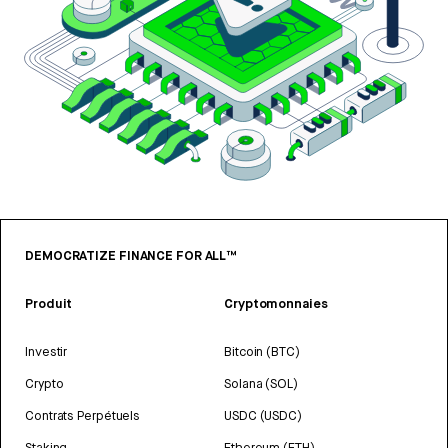
DEMOCRATIZE FINANCE FOR ALL™
Produit
Cryptomonnaies
Investir
Bitcoin (BTC)
Crypto
Solana (SOL)
Contrats Perpétuels
USDC (USDC)
Staking
Ethereum (ETH)