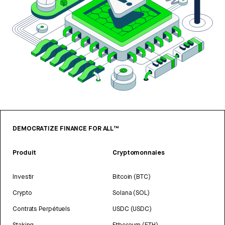
DEMOCRATIZE FINANCE FOR ALL™
Produit
Cryptomonnaies
Investir
Bitcoin (BTC)
Crypto
Solana (SOL)
Contrats Perpétuels
USDC (USDC)
Staking
Ethereum (ETH)