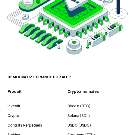
DEMOCRATIZE FINANCE FOR ALL™
Produit
Cryptomonnaies
Investir
Bitcoin (BTC)
Crypto
Solana (SOL)
Contrats Perpétuels
USDC (USDC)
Staking
Ethereum (ETH)