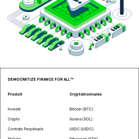
DEMOCRATIZE FINANCE FOR ALL™
Produit
Cryptomonnaies
Investir
Bitcoin (BTC)
Crypto
Solana (SOL)
Contrats Perpétuels
USDC (USDC)
Staking
Ethereum (ETH)