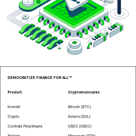
DEMOCRATIZE FINANCE FOR ALL™
Produit
Cryptomonnaies
Investir
Bitcoin (BTC)
Crypto
Solana (SOL)
Contrats Perpétuels
USDC (USDC)
Staking
Ethereum (ETH)