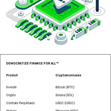
DEMOCRATIZE FINANCE FOR ALL™
Produit
Cryptomonnaies
Investir
Bitcoin (BTC)
Crypto
Solana (SOL)
Contrats Perpétuels
USDC (USDC)
Staking
Ethereum (ETH)