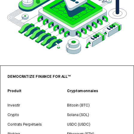
DEMOCRATIZE FINANCE FOR ALL™
Produit
Cryptomonnaies
Investir
Bitcoin (BTC)
Crypto
Solana (SOL)
Contrats Perpétuels
USDC (USDC)
Staking
Ethereum (ETH)