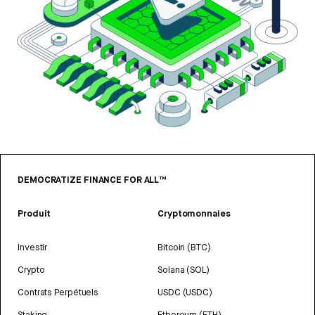
DEMOCRATIZE FINANCE FOR ALL™
Produit
Cryptomonnaies
Investir
Bitcoin (BTC)
Crypto
Solana (SOL)
Contrats Perpétuels
USDC (USDC)
Staking
Ethereum (ETH)