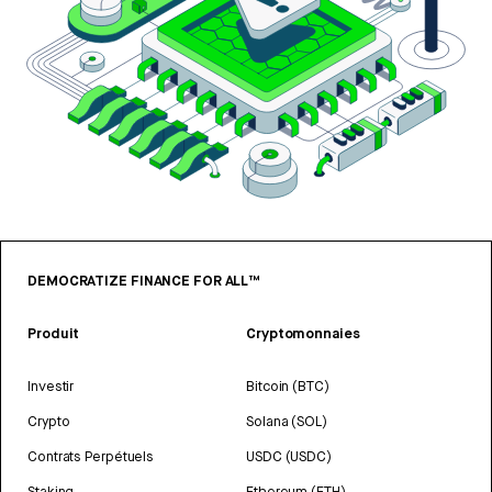
DEMOCRATIZE FINANCE FOR ALL™
Produit
Cryptomonnaies
Investir
Bitcoin (BTC)
Crypto
Solana (SOL)
Contrats Perpétuels
USDC (USDC)
Staking
Ethereum (ETH)