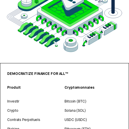
DEMOCRATIZE FINANCE FOR ALL™
Produit
Cryptomonnaies
Investir
Bitcoin (BTC)
Crypto
Solana (SOL)
Contrats Perpétuels
USDC (USDC)
Staking
Ethereum (ETH)