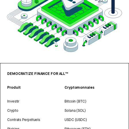
DEMOCRATIZE FINANCE FOR ALL™
Produit
Cryptomonnaies
Investir
Bitcoin (BTC)
Crypto
Solana (SOL)
Contrats Perpétuels
USDC (USDC)
Staking
Ethereum (ETH)