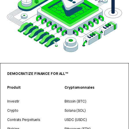
DEMOCRATIZE FINANCE FOR ALL™
Produit
Cryptomonnaies
Investir
Bitcoin (BTC)
Crypto
Solana (SOL)
Contrats Perpétuels
USDC (USDC)
Staking
Ethereum (ETH)