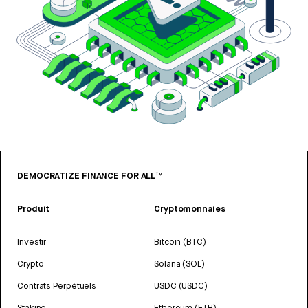
DEMOCRATIZE FINANCE FOR ALL™
Produit
Cryptomonnaies
Investir
Bitcoin (BTC)
Crypto
Solana (SOL)
Contrats Perpétuels
USDC (USDC)
Staking
Ethereum (ETH)